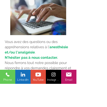
Vous avez des questions ou des
appréhensions relatives à l'
anesthésie
et/ou l'analgésie
.
N'hésiter
pas à nous
contacter.
Nous ferrons tout notre possible pour
répondre à vos demandes clairement et
rapidement.
Nous ne
Phone
LinkedIn
YouTube
Instagram
Email
pourrons
malheureusement
pas
prendre en compte
les
questions
portant
sur la chirurgie,
les
suites
opératoire
ou les modalités
administratives.