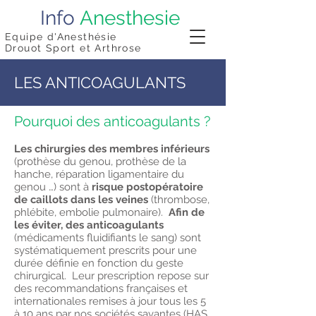
Info
Anesthesie
Equipe d'Anesthésie
Drouot Sport et Arthrose
LES ANTICOAGULANTS
Pourquoi des anticoagulants ?
Les chirurgies des membres inférieurs
(prothèse du genou, prothèse de la
hanche, réparation ligamentaire du
genou …) sont à
risque postopératoire
de caillots dans les veines
(thrombose,
phlébite, embolie pulmonaire).
Afin de
les éviter, des anticoagulants
(médicaments fluidifiants le sang) sont
systématiquement prescrits pour une
durée définie en fonction du geste
chirurgical. Leur prescription repose sur
des recommandations françaises et
internationales remises à jour tous les 5
à 10 ans par nos sociétés savantes (HAS