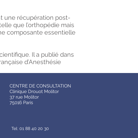
nt une récupération post-
telle que l’orthopédie mais
 une composante essentielle
ientifique. Il a publié dans
Française d’Anesthésie
CENTRE DE CONSULTATION
Clinique Drouot Molitor
37 rue Molitor
75016 Paris
Tel: 01 88 40 20 30