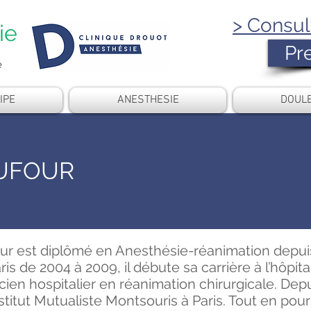
> Consul
ie
Pr
e
IPE
ANESTHESIE
DOUL
DUFOUR
ur est diplômé en Anesthésie-réanimation depuis
is de 2004 à 2009, il débute sa carrière à l’hôpi
icien hospitalier en réanimation chirurgicale. Dep
stitut Mutualiste Montsouris à Paris. Tout en pour