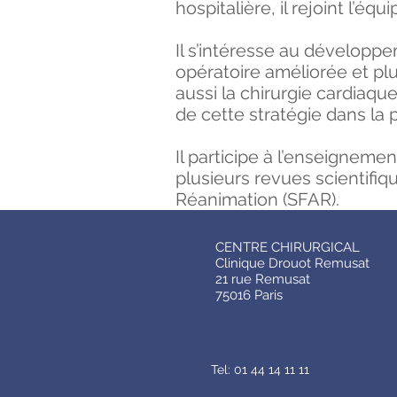
hospitalière, il rejoint l’éq
Il s’intéresse au développ
opératoire améliorée et plu
aussi la chirurgie cardiaq
de cette stratégie dans la 
Il participe à l’enseignemen
plusieurs revues scientifiq
Réanimation (SFAR).
CENTRE CHIRURGICAL
Clinique Drouot Remusat
21 rue Remusat
75016 Paris
Tel: 01 44 14 11 11